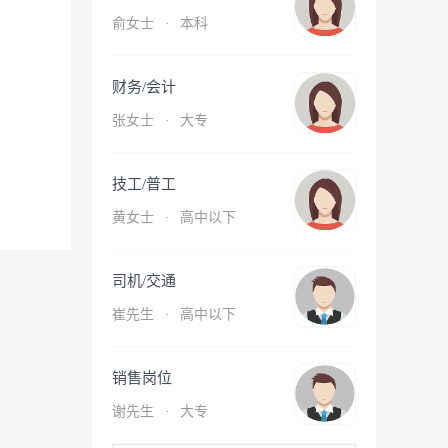
俞女士
·
本科
财务/会计
张女士
·
大专
技工/普工
黄女士
·
高中以下
司机/交通
崔先生
·
高中以下
销售岗位
谢先生
·
大专